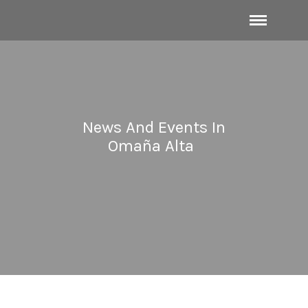
News And Events In
Omaña Alta