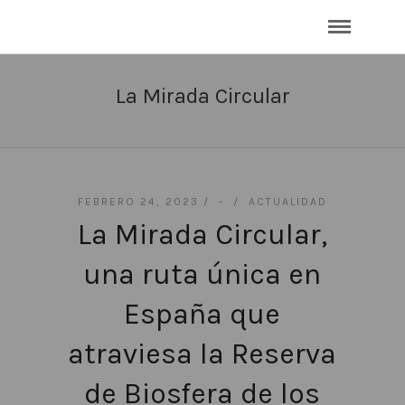
La Mirada Circular
FEBRERO 24, 2023 /
-
/
ACTUALIDAD
La Mirada Circular,
una ruta única en
España que
atraviesa la Reserva
de Biosfera de los