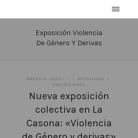
Exposición Violencia
De Género Y Derivas
MARZO 4, 2023 /
-
/
ACTUALIDAD
/
EXPOSICIONES
Nueva exposición
colectiva en La
Casona: «Violencia
de Género y derivas»