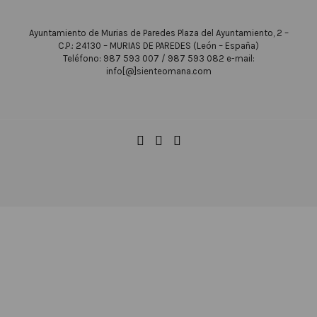
Ayuntamiento de Murias de Paredes Plaza del Ayuntamiento, 2 –
C.P.: 24130 – MURIAS DE PAREDES (León – España)
Teléfono: 987 593 007 / 987 593 082 e-mail:
info[@]sienteomana.com