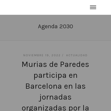
Agenda 2030
NOVIEMBRE 19, 2022 /
ACTUALIDAD
Murias de Paredes
participa en
Barcelona en las
jornadas
organizadas por la