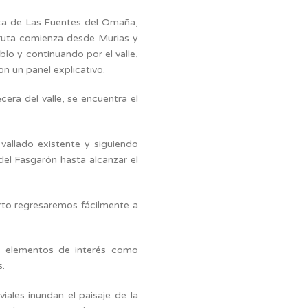
uta de Las Fuentes del Omaña,
a ruta comienza desde Murias y
lo y continuando por el valle,
on un panel explicativo.
era del valle, se encuentra el
vallado existente y siguiendo
 del Fasgarón hasta alcanzar el
rto regresaremos fácilmente a
s elementos de interés como
s.
iales inundan el paisaje de la