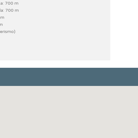
da: 700 m
da: 700 m
 m
 m
erismo)