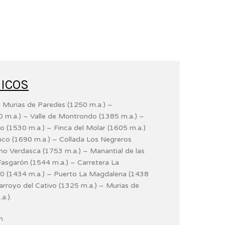
ICOS
ar: Murias de Paredes (1250 m.a.) –
 m.a.) – Valle de Montrondo (1385 m.a.) –
o (1530 m.a.) – Finca del Molar (1605 m.a.)
nco (1690 m.a.) – Collada Los Negreros
ano Verdasca (1753 m.a.) – Manantial de las
Fasgarón (1544 m.a.) – Carretera La
 (1434 m.a.) – Puerto La Magdalena (1438
 arroyo del Cativo (1325 m.a.) – Murias de
a.).
m