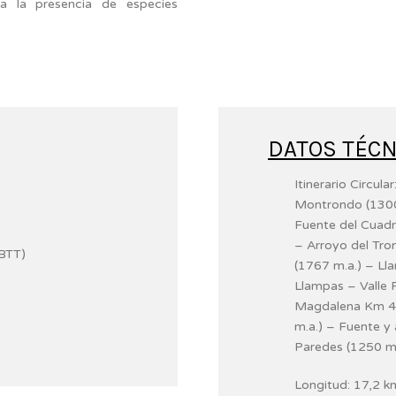
 la presencia de especies
DATOS TÉCN
Itinerario Circul
Montrondo (1300
Fuente del Cuadr
– Arroyo del Tro
(BTT)
(1767 m.a.) – Ll
Llampas – Valle 
Magdalena Km 40
m.a.) – Fuente y
Paredes (1250 m.
Longitud: 17,2 k