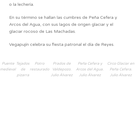
o la lechería.
En su término se hallan las cumbres de Peña Cefera y
Arcos del Agua, con sus lagos de origen glaciar y el
glaciar rocoso de Las Machadas.
Vegapujín celebra su fiesta patronal el día de Reyes.
Puente
Tejados
Potro
Prados de
Peña Cefera y
Circo Glaciar en
medieval
de
restaurado
Valdepozo.
Arcos del Agua.
Peña Cefera.
pizarra
Julio Álvarez
Julio Álvarez
Julio Álvarez