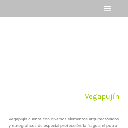
Entrada por el Camino Olvidado a Vegapujín
Vegapujín
Vegapujín cuenta con diversos elementos arquitectónicos
y etnográficos de especial protección: la fragua, el potro