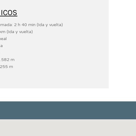
ICOS
mada: 2 h 40 min (Ida y vuelta)
km (Ida y vuelta)
neal
ia
m
1.582 m
.255 m