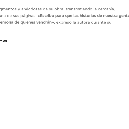
mentos y anécdotas de su obra, transmitiendo la cercanía,
 una de sus páginas.
«Escribo para que las historias de nuestra gent
 memoria de quienes vendrán»
, expresó la autora durante su
ce
a María y Margarita su implicación y apoyo a la cultura local,
as que refuerzan la memoria colectiva y transmiten el legado a las
omiso con la cultura, la tradición y el reconocimiento a quienes,
reservar la historia y el alma de Omaña.
SH