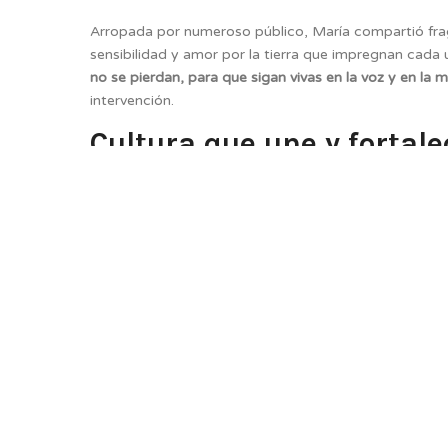
Arropada por numeroso público, María compartió frag
sensibilidad y amor por la tierra que impregnan cada
no se pierdan, para que sigan vivas en la voz y en la
intervención.
Cultura que une y fortale
La alcaldesa Mª Carmen Mallo agradeció públicamente 
subrayando la importancia de mantener vivas estas cit
futuras generaciones.
Con esta velada, Murias de Paredes reafirma su compr
como María Rubio Ochoa, contribuyen con su obra a p