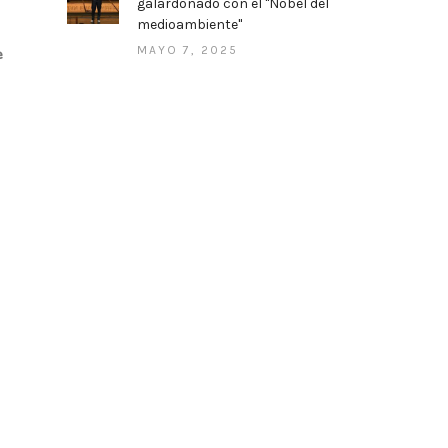
galardonado con el "Nobel del
medioambiente"
MAYO 7, 2025
e
ARE