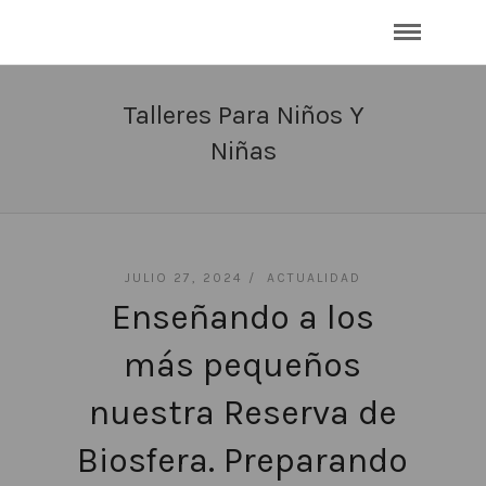
Talleres Para Niños Y
Niñas
JULIO 27, 2024 /
ACTUALIDAD
Enseñando a los
más pequeños
nuestra Reserva de
Biosfera. Preparando