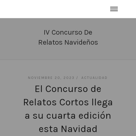
IV Concurso De
Relatos Navideños
NOVIEMBRE 20, 2023 /
ACTUALIDAD
El Concurso de
Relatos Cortos llega
a su cuarta edición
esta Navidad