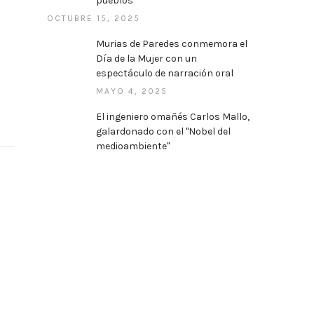
pueblos
OCTUBRE 15, 2025
Murias de Paredes conmemora el
Día de la Mujer con un
espectáculo de narración oral
MAYO 4, 2025
El ingeniero omañés Carlos Mallo,
galardonado con el "Nobel del
medioambiente"
MAYO 7, 2025
ARE